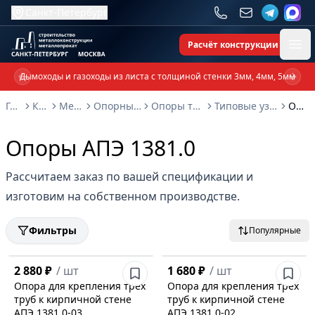
Санкт-Петербург
Расчёт конструкции
Ope
Дымоходы и газоходы из листа с толщиной стенки 3мм, 4мм, 5мм
Previous slide
Next 
Главная
Каталог
Металлоконструкции
Опорные металлоконструкции и изделия
Опоры трубопроводов и металлоконструкции
Типовые узлы крепления трубопроводов серия 5.908-1
Опоры АПЭ 1381.0
Опоры АПЭ 1381.0
Рассчитаем заказ по вашей спецификации и
изготовим на собственном производстве.
Фильтры
Популярные
2 880 ₽
/
шт
1 680 ₽
/
шт
Опора для крепления трех
Опора для крепления трех
труб к кирпичной стене
труб к кирпичной стене
АПЭ 1381.0-03
АПЭ 1381.0-02