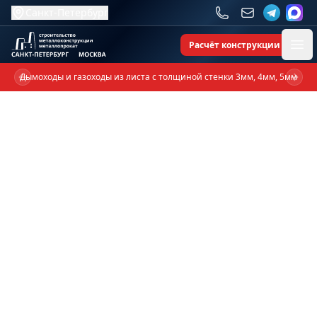
Санкт-Петербург
Расчёт конструкции
Ope
Дымоходы и газоходы из листа с толщиной стенки 3мм, 4мм, 5мм
Previous slide
Next 