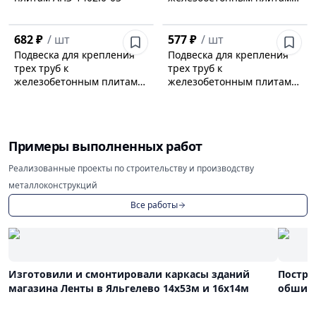
перекрытия АПЭ 1402.0-02
682 ₽
/
шт
577 ₽
/
шт
Подвеска для крепления
Подвеска для крепления
трех труб к
трех труб к
железобетонным плитам
железобетонным плитам
перекрытия АПЭ 1402.0-01
перекрытия АПЭ 1402.0
Примеры выполненных работ
Реализованные проекты по строительству и производству
металлоконструкций
Все работы
Изготовили и смонтировали каркасы зданий
Постро
магазина Ленты в Яльгелево 14х53м и 16х14м
обшива