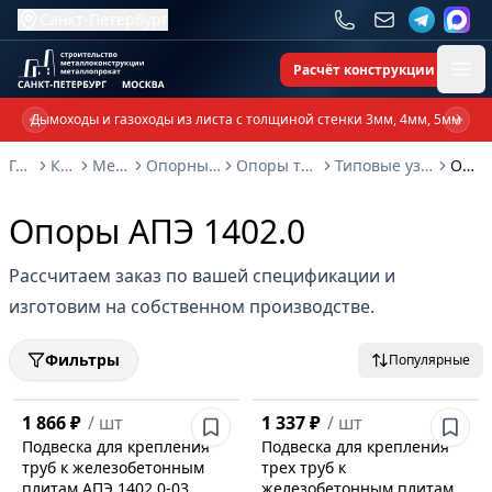
Санкт-Петербург
Расчёт конструкции
Ope
Дымоходы и газоходы из листа с толщиной стенки 3мм, 4мм, 5мм
Previous slide
Next 
Главная
Каталог
Металлоконструкции
Опорные металлоконструкции и изделия
Опоры трубопроводов и металлоконструкции
Типовые узлы крепления трубопроводов серия 5.908-1
Опоры АПЭ 1402.0
Опоры АПЭ 1402.0
Рассчитаем заказ по вашей спецификации и
изготовим на собственном производстве.
Фильтры
Популярные
1 866 ₽
/
шт
1 337 ₽
/
шт
Подвеска для крепления
Подвеска для крепления
труб к железобетонным
трех труб к
плитам АПЭ 1402.0-03
железобетонным плитам