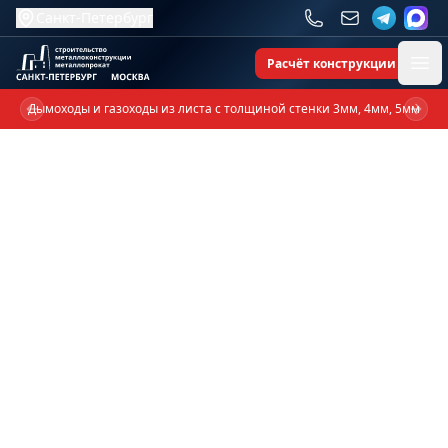
Санкт-Петербург
Расчёт конструкции
Ope
Дымоходы и газоходы из листа с толщиной стенки 3мм, 4мм, 5мм
Previous slide
Next 