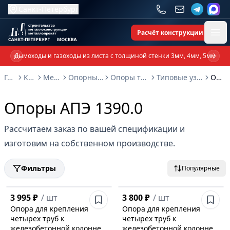
Санкт-Петербург
Расчёт конструкции
Ope
Дымоходы и газоходы из листа с толщиной стенки 3мм, 4мм, 5мм
Previous slide
Next 
Главная
Каталог
Металлоконструкции
Опорные металлоконструкции и изделия
Опоры трубопроводов и металлоконструкции
Типовые узлы крепления трубопроводов серия 5.908-1
Опоры АПЭ 1390.0
Опоры АПЭ 1390.0
Рассчитаем заказ по вашей спецификации и
изготовим на собственном производстве.
Фильтры
Популярные
3 995 ₽
/
шт
3 800 ₽
/
шт
Опора для крепления
Опора для крепления
четырех труб к
четырех труб к
железобетонной колонне
железобетонной колонне