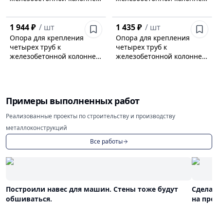
АПЭ 1390.0-03
АПЭ 1390.0-02
1 944 ₽
/
шт
1 435 ₽
/
шт
Опора для крепления
Опора для крепления
четырех труб к
четырех труб к
железобетонной колонне
железобетонной колонне
АПЭ 1390.0-01
АПЭ 1390.0
Примеры выполненных работ
Реализованные проекты по строительству и производству
металлоконструкций
Все работы
Построили навес для машин. Стены тоже будут
Сделал
обшиваться.
на пре