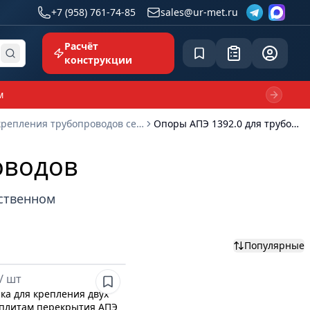
+7 (958) 761-74-85
sales@ur-met.ru
Расчёт
Сохранённое
Заявка
common.p
конструкции
м
Next sl
Типовые узлы крепления трубопроводов серия 5.908-1
Опоры АПЭ 1392.0 для трубопроводов
оводов
бственном
Популярные
/
шт
ка для крепления двух
 плитам перекрытия АПЭ