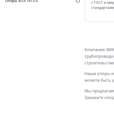
Опоры АПЭ 1413.0
с ГОСТ и ми
стандартами
Компания ЗМК 
трубопроводов
строительств
Наши опоры и
можете быть у
Мы предлагаем
Закажите опор