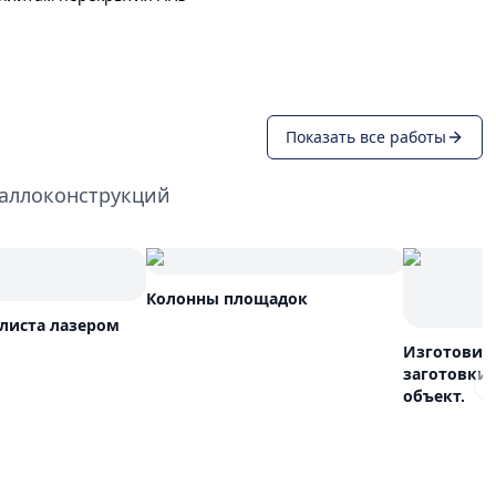
Показать все работы
таллоконструкций
Колонны площадок
листа лазером
Изготовил
заготовки 
объект.