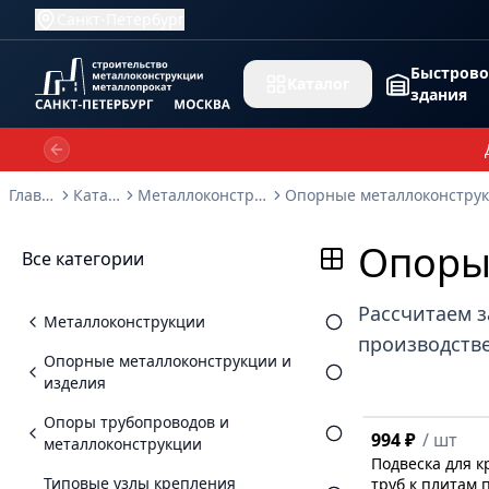
Санкт-Петербург
Быстров
Каталог
здания
Previous slide
Главная
Каталог
Металлоконструкции
Опоры
Все категории
Рассчитаем з
Металлоконструкции
производстве
Опорные металлоконструкции и
изделия
Опоры трубопроводов и
994 ₽
/
шт
металлоконструкции
Подвеска для к
Типовые узлы крепления
труб к плитам