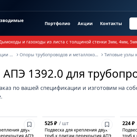
озводимые
Портфолио
Акции
Контакты
Дымоходы и газоходы из листа с толщиной стенки 3мм, 4мм, 5м
Опорные металлоконструкции и изделия
Опоры трубопроводов и металлоконструкции
 АПЭ 1392.0 для трубопр
аказ по вашей спецификации и изготовим на со
.
525 ₽
/
шт
224 ₽
репления двух
Подвеска для крепления двух
Подвес
 перекрытия АПЭ
труб к плитам перекрытия АПЭ
труб к