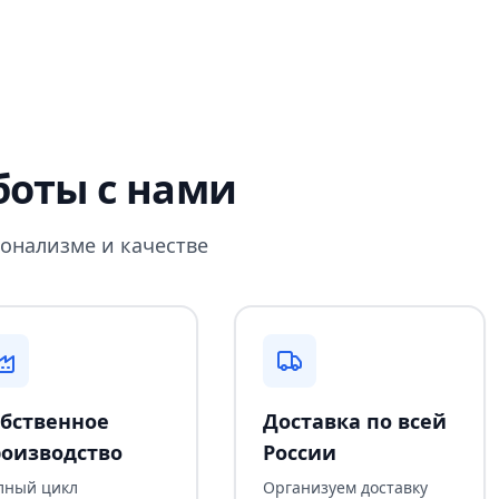
оты с нами
онализме и качестве
бственное
Доставка по всей
оизводство
России
лный цикл
Организуем доставку