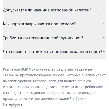
• разделение пожарных зон в крупных зданиях и на
Допускается ли наличие встроенной калитки?
промышленных объектах.
Основные типы ворот
Как ворота закрываются при пожаре?
• Распашные — для проёмов стандартных размеров,
высокая надёжность и герметичность.
Требуется ли техническое обслуживание?
• Откатные (раздвижные) — оптимальны для широких
проёмов и складских зон.
Что влияет на стоимость противопожарных ворот?
• Подъёмно-секционные противопожарные ворота —
комбинация удобства эксплуатации и огнестойкости.
• Шторные противопожарные заслоны — компактное
решение для больших площадей и автоматической
Компания ЗМК Континенталь предлагает надежные
локализации огня.
стальные противопожарные ворота, которые обеспечивают
высокий уровень безопасности для вашего объекта.
Преимущества
Изготавливаем ворота под заказ с учетом всех требований
и стандартов, что делает их идеальным решением для
• высокая огнестойкость и сертифицированное
промышленных и коммерческих зданий в Санкт-
соответствие нормам;
Петербурге.
• долговечные стальные конструкции;