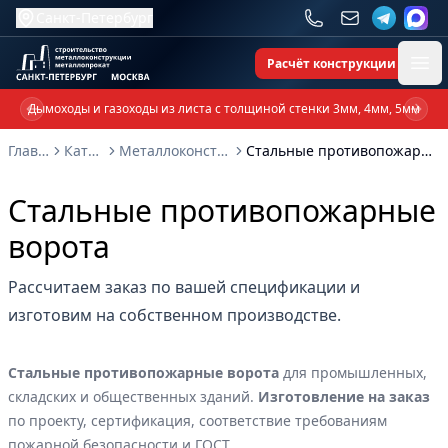
Санкт-Петербург
Расчёт конструкции
Ope
Дымоходы и газоходы из листа с толщиной стенки 3мм, 4мм, 5мм
Previous slide
Next 
Главная
Каталог
Металлоконструкции
Стальные противопожарные ворота
Стальные противопожарные
ворота
Рассчитаем заказ по вашей спецификации и
изготовим на собственном производстве.
Стальные противопожарные ворота
для промышленных,
складских и общественных зданий.
Изготовление на заказ
по проекту, сертификация, соответствие требованиям
пожарной безопасности и ГОСТ.