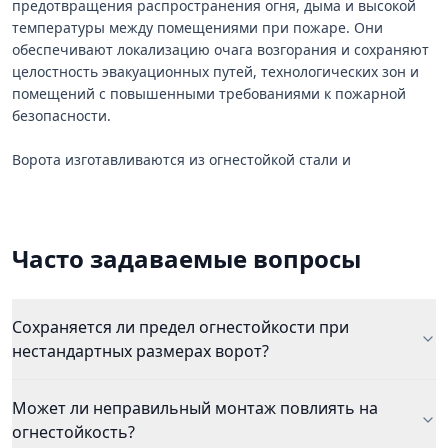
предотвращения распространения огня, дыма и высокой
температуры между помещениями при пожаре. Они
обеспечивают локализацию очага возгорания и сохраняют
целостность эвакуационных путей, технологических зон и
помещений с повышенными требованиями к пожарной
безопасности.
Ворота изготавливаются из огнестойкой стали и
оснащаются огнезащитным наполнителем,
терморасширяющимися уплотнителями и надёжными
механизмами закрытия. В зависимости от требований
проекта противопожарные ворота могут иметь предел
Часто задаваемые вопросы
огнестойкости EI 30, EI 60, EI 90 или EI 120, гарантируя
сохранность конструкции в условиях высоких температур.
Сохраняется ли предел огнестойкости при
Назначение стальных противопожарных ворот
нестандартных размерах ворот?
• локализация огня и дыма;
• защита складских, производственных, технических и
Может ли неправильный монтаж повлиять на
коммерческих помещений;
огнестойкость?
• обеспечение безопасной эвакуации;