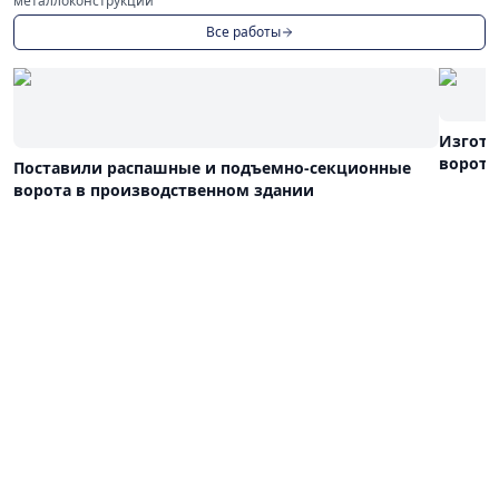
металлоконструкций
Все работы
Изгото
ворота
Поставили распашные и подъемно-секционные
ворота в производственном здании