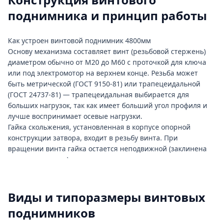
поднимника и принцип работы
Как устроен винтовой поднимник 4800мм
Основу механизма составляет винт (резьбовой стержень)
диаметром обычно от М20 до М60 с проточкой для ключа
или под электромотор на верхнем конце. Резьба может
быть метрической (ГОСТ 9150-81) или трапецеидальной
(ГОСТ 24737-81) — трапецеидальная выбирается для
больших нагрузок, так как имеет больший угол профиля и
лучше воспринимает осевые нагрузки.
Гайка скольжения, установленная в корпусе опорной
конструкции затвора, входит в резьбу винта. При
вращении винта гайка остается неподвижной (заклинена
в направляющих), а винт перемещается вверх или вниз,
передавая движение на затвор. На каждом конце винта
установлены подшипники скольжения или качения для
восприятия радиальной нагрузки и снижения вибрации.
Виды и типоразмеры винтовых
Верхний подшипник часто встроен в редуктор (если это
поднимников
электрический привод), нижний — в опорную деталь на