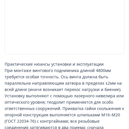
редукторов.
Без покрытия под краску — для внутренних сооружений с
регулярной окраской каждые 3–5 лет.
Длина винта 4800мм — типоразмер для затворов среднего
и крупного размера (обычно затвор размером 3×3 м до 4×4
м). Меньшие размеры используются редко; больший
размер (6000–8000мм) требует промежуточного
подшипника посередине.
Практические нюансы установки и эксплуатации
При монтаже винтового поднимника длиной 4800мм
требуется особая точность. Ось винта должна быть
параллельна направляющим затвора в пределах ±2мм на
всей длине (иначе возникает перекос нагрузки и биение).
Установку выполняют с помощью лазерного нивелира или
оптического уровня; теодолит применяется для особо
ответственных сооружений. Прихватка гайки скольжения к
опорной конструкции выполняется шпильками М16–М20
(ГОСТ 22034-76) с контргайками; все резьбовые
соединения затягиваются в два приема: сначала