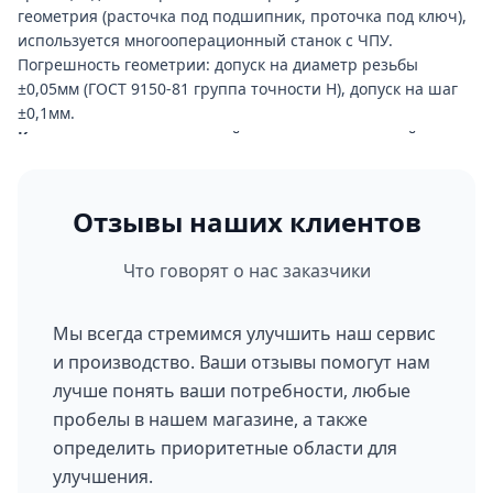
геометрия (расточка под подшипник, проточка под ключ),
используется многооперационный станок с ЧПУ.
Погрешность геометрии: допуск на диаметр резьбы
±0,05мм (ГОСТ 9150-81 группа точности Н), допуск на шаг
±0,1мм.
Контроль качества:
каждый винт перед отправкой
проходит физический контроль: измерение диаметра
резьбы микрометром, проверка шага резьбы шагомером,
визуальный осмотр на трещины, раковины и наплывы под
Отзывы наших клиентов
лупой 10×. Партия (обычно 3–5 штук для длины 4800мм)
проходит 100%-й контроль; крупные заказы (5+ винтов)
Что говорят о нас заказчики
требуют протокола испытаний и сертификата качества по
ГОСТ Р 8.568-2014 (система добровольной сертификации).
Защита от коррозии (горячее оцинкование):
после
Мы всегда стремимся улучшить наш сервис
механической обработки винты идут в линию ГО. Сталь
и производство. Ваши отзывы помогут нам
обезжиривается, травится в соляной кислоте (удаление
лучше понять ваши потребности, любые
окалины), затем погружается в расплав цинка при 840–
пробелы в нашем магазине, а также
860°C. Толщина покрытия измеряется толщиномером,
определить приоритетные области для
результат записывается в паспорт партии. Трещин от
улучшения.
цинкования при правильной технологии не возникает (в