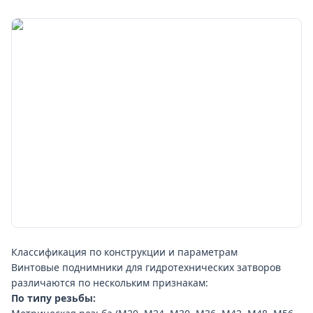
затворе.
При длине винта 4800мм критично исключить
продольный люфт и биение. Люфт не должен превышать
3–5мм (в зависимости от проекта), иначе затвор будет
"играть" при гидравлических ударах. Для регулировки
люфта гайка скольжения имеет регулировочные болты
или шайбы; при обслуживании это проверяется и
подтягивается каждые 2–3 года или после повышенных
нагрузок.
Классификация по конструкции и параметрам
Винтовые поднимники для гидротехнических затворов
различаются по нескольким признакам:
По типу резьбы: