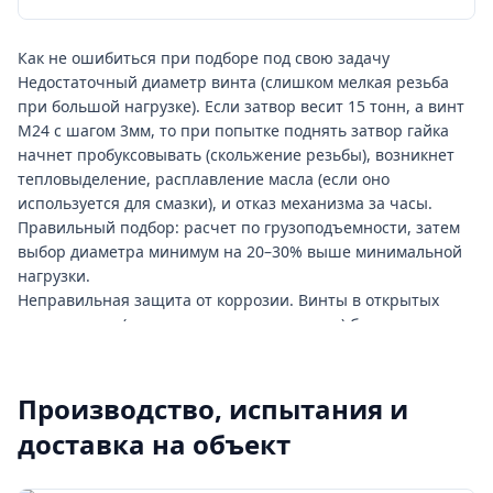
ремонт резьбы локально невозможен.
Ресурс и надежность:
винтовой поднимник, как
механический элемент, имеет ресурс более 50 лет при
Как не ошибиться при подборе под свою задачу
условии правильного выбора диаметра (гайка не
Недостаточный диаметр винта (слишком мелкая резьба
пробуксовывает) и регулярного обслуживания. Отказы
при большой нагрузке). Если затвор весит 15 тонн, а винт
обычно связаны не с самим винтом, а с деградацией гайки
М24 с шагом 3мм, то при попытке поднять затвор гайка
скольжения (износ, коррозия) или с проблемами в
начнет пробуксовывать (скольжение резьбы), возникнет
редукторе/электромоторе.
тепловыделение, расплавление масла (если оно
используется для смазки), и отказ механизма за часы.
Правильный подбор: расчет по грузоподъемности, затем
выбор диаметра минимум на 20–30% выше минимальной
нагрузки.
Неправильная защита от коррозии. Винты в открытых
сооружениях (снаружи плотины, на улице) без покрытия
ржавеют за 2–3 года. Даже оцинкованный винт требует
подкраски каждые 5–7 лет (особенно в морском климате).
Если сооружение во влажном помещении (помещение
Производство, испытания и
шлюза, насосной станции), оцинковка достаточна; в
доставка на объект
морском климате нужна нержавейка или дополнительное
полимерное покрытие.