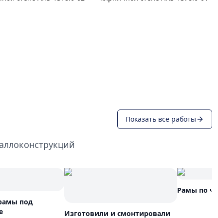
Показать все работы
таллоконструкций
Рамы по ч
рамы под
е
Изготовили и смонтировали