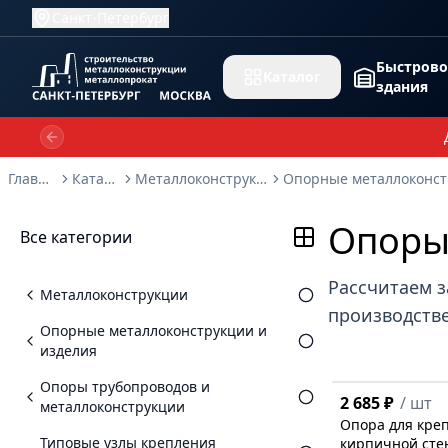
Санкт-Петербург
Быстров
Каталог
здания
Previous slide
Главная
Каталог
Металлоконструкции
Опоры
Все категории
Рассчитаем з
Металлоконструкции
производстве
Опорные металлоконструкции и
изделия
Опоры трубопроводов и
2 685 ₽
/
шт
металлоконструкции
Опора для креп
Типовые узлы крепления
кирпичной стен