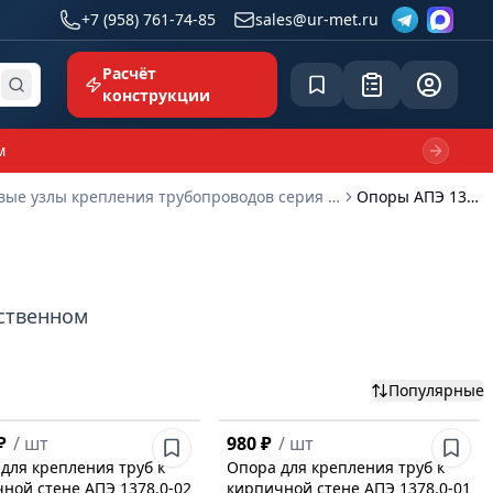
+7 (958) 761-74-85
sales@ur-met.ru
Расчёт
Сохранённое
Заявка
common.p
конструкции
м
Next sl
Типовые узлы крепления трубопроводов серия 5.908-1
Опоры АПЭ 1378.0
бственном
Популярные
₽
/
шт
980 ₽
/
шт
для крепления труб к
Опора для крепления труб к
ной стене АПЭ 1378.0-02
кирпичной стене АПЭ 1378.0-01