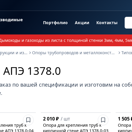
озводимые
Портфолио
Акции
Контакты
Дымоходы и газоходы из листа с толщиной стенки 3мм, 4мм, 5м
Опорные металлоконструкции и изделия
Опоры трубопроводов и металлоконструкции
 АПЭ 1378.0
аказ по вашей спецификации и изготовим на со
.
2 010 ₽
/
шт
1 505 
ления труб к
Опора для крепления труб к
Опора 
е АПЭ 1378.0-04
кирпичной стене АПЭ 1378.0-03
кирпич