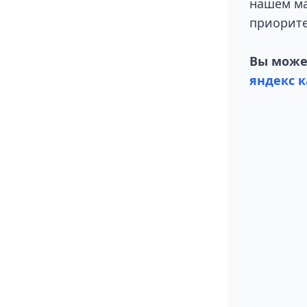
нашем ма
приорите
Вы может
яндекс к