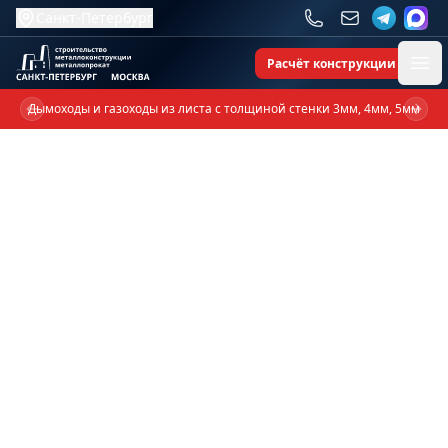
Санкт-Петербург
Расчёт конструкции
Ope
Дымоходы и газоходы из листа с толщиной стенки 3мм, 4мм, 5мм
Previous slide
Next 