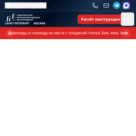
Санкт-Петербург
Расчёт конструкции
Ope
Дымоходы и газоходы из листа с толщиной стенки 3мм, 4мм, 5мм
Previous slide
Next 