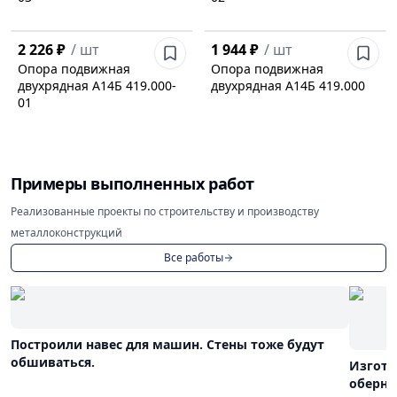
2 226 ₽
/
шт
1 944 ₽
/
шт
Опора подвижная
Опора подвижная
двухрядная А14Б 419.000-
двухрядная А14Б 419.000
01
Примеры выполненных работ
Реализованные проекты по строительству и производству
металлоконструкций
Все работы
Построили навес для машин. Стены тоже будут
обшиваться.
Изгото
оберну