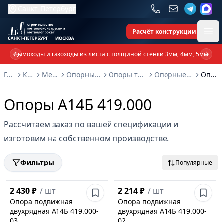
Санкт-Петербург
Расчёт конструкции
Ope
Дымоходы и газоходы из листа с толщиной стенки 3мм, 4мм, 5мм
Previous slide
Next 
Главная
Каталог
Металлоконструкции
Опорные металлоконструкции и изделия
Опоры трубопроводов и металлоконструкции
Опорные конструкции Серия 3.900-9: выпуск 4
Опоры А14Б 419.000
Опоры А14Б 419.000
Рассчитаем заказ по вашей спецификации и
изготовим на собственном производстве.
Фильтры
Популярные
2 430 ₽
/
шт
2 214 ₽
/
шт
Опора подвижная
Опора подвижная
двухрядная А14Б 419.000-
двухрядная А14Б 419.000-
03
02