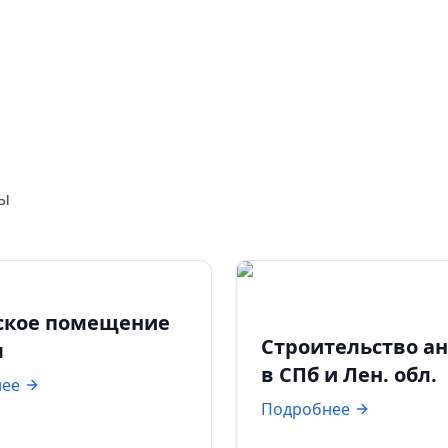
ты
ское помещение
Строительство а
м
в СПб и Лен. обл.
нее
Подробнее