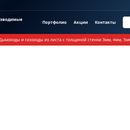
озводимые
Портфолио
Акции
Контакты
Дымоходы и газоходы из листа с толщиной стенки 3мм, 4мм, 5м