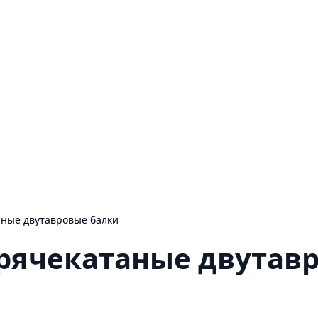
аные двутавровые балки
орячекатаные двутав