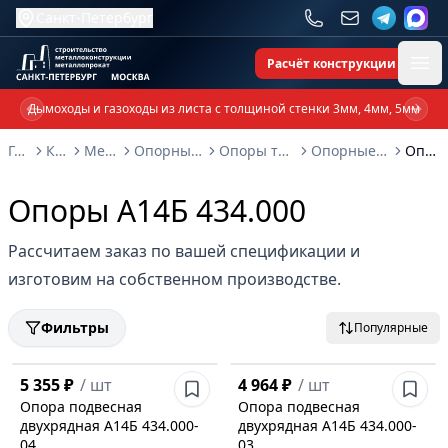
Санкт-Петербург
Расчёт конструкции
Ope
Дымоходы и газоходы из листа с толщиной стенки 3мм, 4мм, 5мм
Previous slide
Next 
Главная
Каталог
Металлоконструкции
Опорные металлоконструкции и изделия
Опоры трубопроводов и металлоконструкции
Опорные конструкции Серия 3.900-9: выпуск 4
Опоры А14Б 434.000
Опоры А14Б 434.000
Рассчитаем заказ по вашей спецификации и
изготовим на собственном производстве.
Фильтры
Популярные
5 355 ₽
/
шт
4 964 ₽
/
шт
Опора подвесная
Опора подвесная
двухрядная А14Б 434.000-
двухрядная А14Б 434.000-
04
03