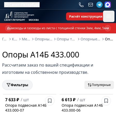
Санкт-Петербург
Расчёт конструкции
Ope
Дымоходы и газоходы из листа с толщиной стенки 3мм, 4мм, 5мм
Previous slide
Next 
Главная
Каталог
Металлоконструкции
Опорные металлоконструкции и изделия
Опоры трубопроводов и металлоконструкции
Опорные конструкции Серия 3.900-9: выпуск 4
Опоры А14Б 433.000
Опоры А14Б 433.000
Рассчитаем заказ по вашей спецификации и
изготовим на собственном производстве.
Фильтры
Популярные
7 633 ₽
/
шт
6 613 ₽
/
шт
Опора подвесная А14Б
Опора подвесная А14Б
433.000-07
433.000-06