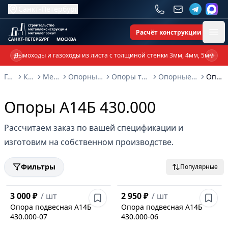
Санкт-Петербург
Расчёт конструкции
Ope
Дымоходы и газоходы из листа с толщиной стенки 3мм, 4мм, 5мм
Previous slide
Next 
Главная
Каталог
Металлоконструкции
Опорные металлоконструкции и изделия
Опоры трубопроводов и металлоконструкции
Опорные конструкции Серия 3.900-9: выпуск 4
Опоры А14Б 430.000
Опоры А14Б 430.000
Рассчитаем заказ по вашей спецификации и
изготовим на собственном производстве.
Фильтры
Популярные
3 000 ₽
/
шт
2 950 ₽
/
шт
Опора подвесная А14Б
Опора подвесная А14Б
430.000-07
430.000-06