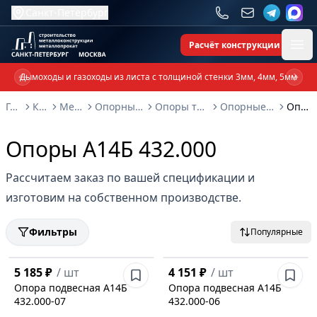
Санкт-Петербург
Расчёт конструкции
Ope
Дымоходы и газоходы из листа с толщиной стенки 3мм, 4мм, 5мм
Previous slide
Next 
Главная
Каталог
Металлоконструкции
Опорные металлоконструкции и изделия
Опоры трубопроводов и металлоконструкции
Опорные конструкции Серия 3.900-9: выпуск 4
Опоры А14Б 432.000
Опоры А14Б 432.000
Рассчитаем заказ по вашей спецификации и
изготовим на собственном производстве.
Фильтры
Популярные
5 185 ₽
/
шт
4 151 ₽
/
шт
Опора подвесная А14Б
Опора подвесная А14Б
432.000-07
432.000-06