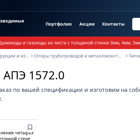
озводимые
Портфолио
Акции
Контакты
Дымоходы и газоходы из листа с толщиной стенки 3мм, 4мм, 5м
Опорные металлоконструкции и изделия
Опоры трубопроводов и металлоконструкции
 АПЭ 1572.0
аказ по вашей спецификации и изготовим на со
.
пления четырех
етонной стене