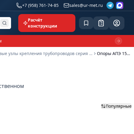
+7 (958) 761-74-85
sales@ur-met.ru
Расчёт
Сохранённое
Заявка
common.p
конструкции
м
Next sl
Типовые узлы крепления трубопроводов серия 5.908-2
Опоры АПЭ 1572.0
бственном
Популярные