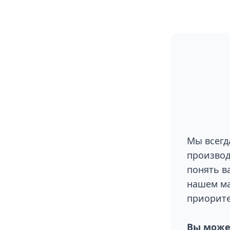
Мы всегд
производ
понять в
нашем ма
приорите
Вы может