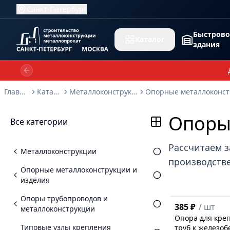
Санкт-Петербург
Быстров
Каталог
здания
Previous slide
Главная
Каталог
Металлоконструкции
Опоры
Все категории
Рассчитаем з
Металлоконструкции
производстве
Опорные металлоконструкции и
изделия
Опоры трубопроводов и
385 ₽
/
шт
металлоконструкции
Опора для кре
Типовые узлы крепления
труб к железоб