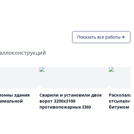
Показать все работы
таллоконструкций
лонны здания
Сварили и установили двое
Раскопали,
симальной
ворот 3200х3100
отсыпали,
противопожарных EI60
битумом к