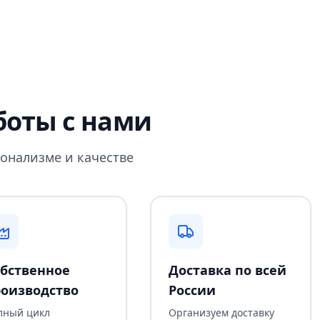
оты с нами
онализме и качестве
бственное
Доставка по всей
оизводство
России
лный цикл
Организуем доставку