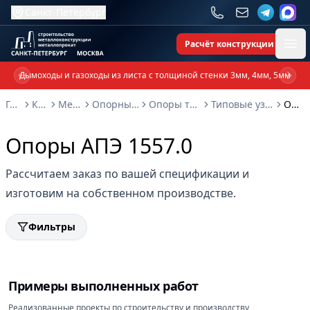
Санкт-Петербург
Расчёт конструкции
Ope
Дымоходы и газоходы из листа с толщиной стенки 3мм, 4мм, 5мм
Previous slide
Next 
Главная
Каталог
Металлоконструкции
Опорные металлоконструкции и изделия
Опоры трубопроводов и металлоконструкции
Типовые узлы крепления трубопроводов серия 5.908-2
Опоры АПЭ 1557.0
Опоры АПЭ 1557.0
Рассчитаем заказ по вашей спецификации и
изготовим на собственном производстве.
Фильтры
Примеры выполненных работ
Реализованные проекты по строительству и производству