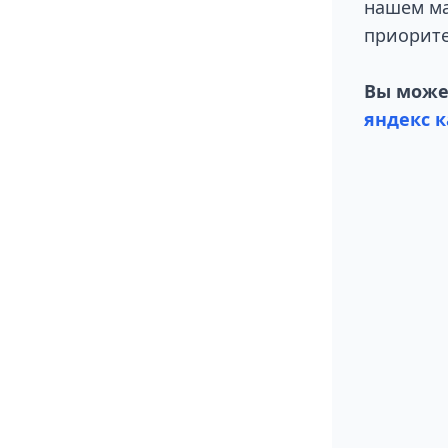
нашем ма
приорите
Вы может
яндекс к