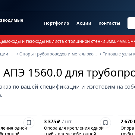
озводимые
Портфолио
Акции
Контакты
Дымоходы и газоходы из листа с толщиной стенки 3мм, 4мм, 5м
Опорные металлоконструкции и изделия
Опоры трубопроводов и металлоконструкции
 АПЭ 1560.0 для трубопр
аказ по вашей спецификации и изготовим на со
.
3 375 ₽
/
шт
2 670 
пления одной
Опора для крепления одной
Опора 
обетонной
трубы к железобетонной
трубы 