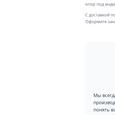
опор под инд
С доставкой п
Оформите зака
Мы всегд
производ
понять в