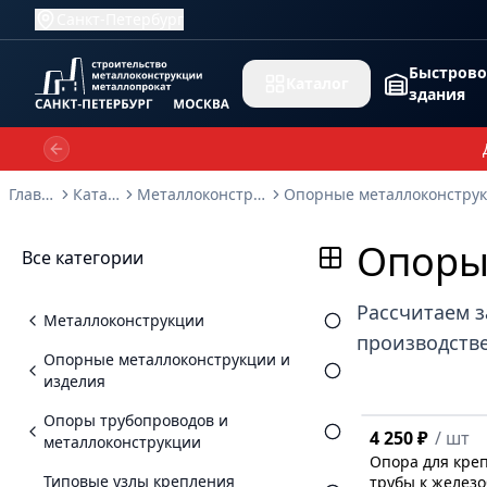
Санкт-Петербург
Быстров
Каталог
здания
Previous slide
Главная
Каталог
Металлоконструкции
Опоры
Все категории
Рассчитаем з
Металлоконструкции
производстве
Опорные металлоконструкции и
изделия
Опоры трубопроводов и
4 250 ₽
/
шт
металлоконструкции
Опора для кре
Типовые узлы крепления
трубы к желез