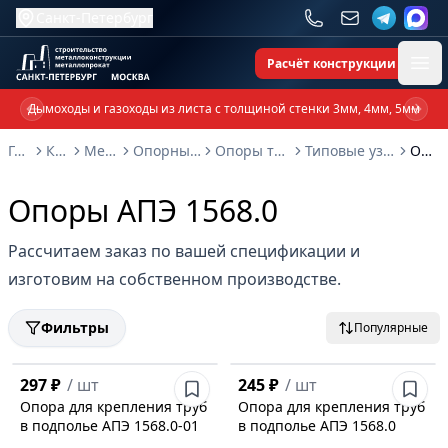
Санкт-Петербург
Расчёт конструкции
Ope
Дымоходы и газоходы из листа с толщиной стенки 3мм, 4мм, 5мм
Previous slide
Next 
Главная
Каталог
Металлоконструкции
Опорные металлоконструкции и изделия
Опоры трубопроводов и металлоконструкции
Типовые узлы крепления трубопроводов серия 5.908-2
Опоры АПЭ 1568.0
Опоры АПЭ 1568.0
Рассчитаем заказ по вашей спецификации и
изготовим на собственном производстве.
Фильтры
Популярные
297 ₽
/
шт
245 ₽
/
шт
Опора для крепления труб
Опора для крепления труб
в подполье АПЭ 1568.0-01
в подполье АПЭ 1568.0