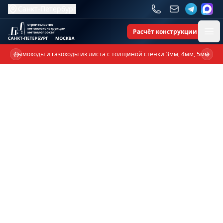
Санкт-Петербург
Расчёт конструкции
Ope
Дымоходы и газоходы из листа с толщиной стенки 3мм, 4мм, 5мм
Previous slide
Next 