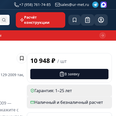
+7 (958) 761-74-85
sales@ur-met.ru
Расчёт
Сохранённое
Заявка
common.p
конструкции
м
Next sl
10 948 ₽
/
шт
Сохранить
В заявку
 129-2009
так,
Гарантия: 1–25 лет
Наличный и безналичный расчет
009 —
акажите с