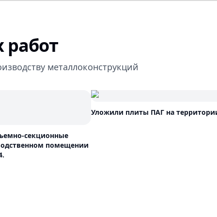
 работ
оизводству металлоконструкций
Уложили плиты ПАГ на территори
дъемно-секционные
водственном помещении
4.