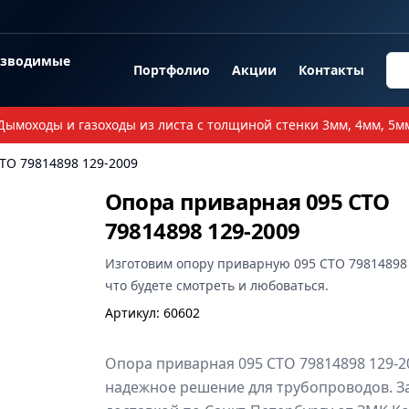
озводимые
Портфолио
Акции
Контакты
Дымоходы и газоходы из листа с толщиной стенки 3мм, 4мм, 5м
ТО 79814898 129-2009
Опора приварная 095 СТО
79814898 129-2009
Изготовим
опору приварную 095 СТО 79814898
что будете смотреть и любоваться.
Артикул
:
60602
Опора приварная 095 СТО 79814898 129-2
надежное решение для трубопроводов. З