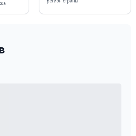
регион страны
ажа
в