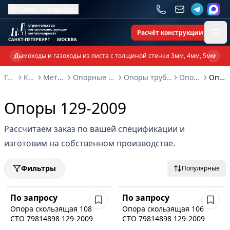
Санкт-Петербург
Расчёт конструкции
Ope
Дымоходы и газоходы из листа с толщиной стенки 3мм, 4мм, 5мм
Previous slide
Next 
Главная
Каталог
Металлоконструкции
Опорные металлоконструкции и изделия
Опоры трубопроводов и металлоконструкции
Опоры СТО 79814898
Опоры 129-2009
Опоры 129-2009
Рассчитаем заказ по вашей спецификации и
изготовим на собственном производстве.
Фильтры
Популярные
По запросу
По запросу
Опора скользящая 108
Опора скользящая 106
СТО 79814898 129-2009
СТО 79814898 129-2009