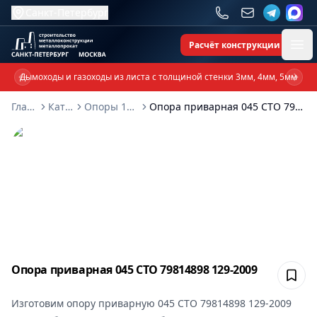
Санкт-Петербург
Расчёт конструкции
Ope
Дымоходы и газоходы из листа с толщиной стенки 3мм, 4мм, 5мм
Previous slide
Next 
Главная
Каталог
Опоры 129-2009
Опора приварная 045 СТО 79814898 129-2009
Опора приварная 045 СТО 79814898 129-2009
Сох
Изготовим
опору приварную 045 СТО 79814898 129-2009