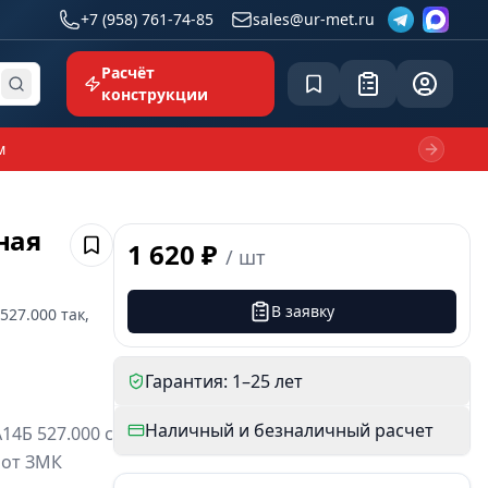
+7 (958) 761-74-85
sales@ur-met.ru
Расчёт
Сохранённое
Заявка
common.p
конструкции
м
Next sl
ная
1 620 ₽
/
шт
Сохранить
В заявку
527.000
так,
Гарантия: 1–25 лет
Наличный и безналичный расчет
4Б 527.000 с
 от ЗМК