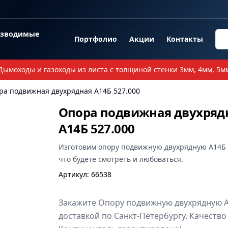
озводимые
Портфолио
Акции
Контакты
Дымоходы и газоходы из листа с толщиной стенки 3мм, 4мм, 5м
ра подвижная двухрядная А14Б 527.000
Опора подвижная двухряд
А14Б 527.000
Изготовим
опору подвижную двухрядную А14Б 
что будете смотреть и любоваться.
Артикул
:
66538
Закажите Опору подвижную двухрядную А1
доставкой по Санкт-Петербургу. Качество