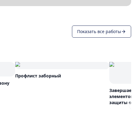
Показать все работы
Профлист заборный
зону
Завершаем 
элементов 
защиты от 
N