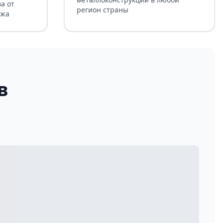
а от
регион страны
ажа
в