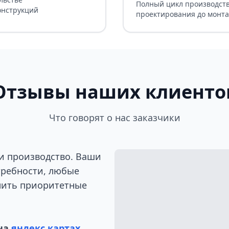
Полный цикл производств
онструкций
проектирования до монт
Отзывы наших клиенто
Что говорят о нас заказчики
и производство. Ваши
требности, любые
лить приоритетные
на
яндекс картах