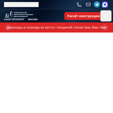
Санкт-Петербург
Расчёт конструкции
Ope
Дымоходы и газоходы из листа с толщиной стенки 3мм, 4мм, 5мм
Previous slide
Next 