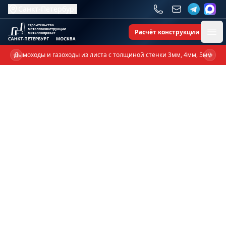
Санкт-Петербург
Расчёт конструкции
Ope
Дымоходы и газоходы из листа с толщиной стенки 3мм, 4мм, 5мм
Previous slide
Next 