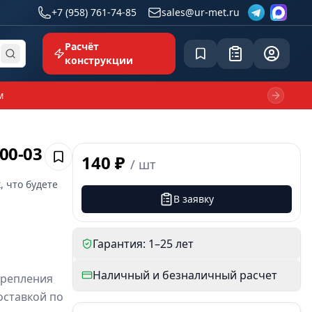
+7 (958) 761-74-85
sales@ur-met.ru
Расчёт
Сохранённое
Заявка
common.p
конструкции
м
Next sl
00-03
140 ₽
/
шт
Сохранить
, что будете
В заявку
Гарантия: 1–25 лет
Наличный и безналичный расчет
крепления
оставкой по