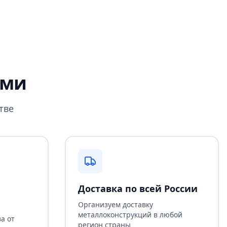
ами
тве
Доставка по всей России
Организуем доставку
металлоконструкций в любой
а от
регион страны