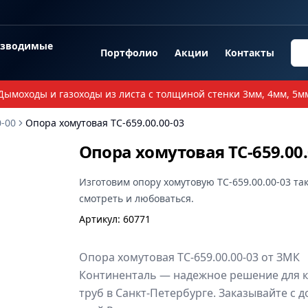
озводимые
Портфолио
Акции
Контакты
Дымоходы и газоходы из листа с толщиной стенки 3мм, 4мм, 5м
-00
Опора хомутовая ТС-659.00.00-03
Опора хомутовая ТС-659.00.
Изготовим
опору хомутовую ТС-659.00.00-03
так
смотреть и любоваться.
Артикул
:
60771
Опора хомутовая ТС-659.00.00-03 от ЗМК
Континенталь — надежное решение для 
труб в Санкт-Петербурге. Заказывайте с д