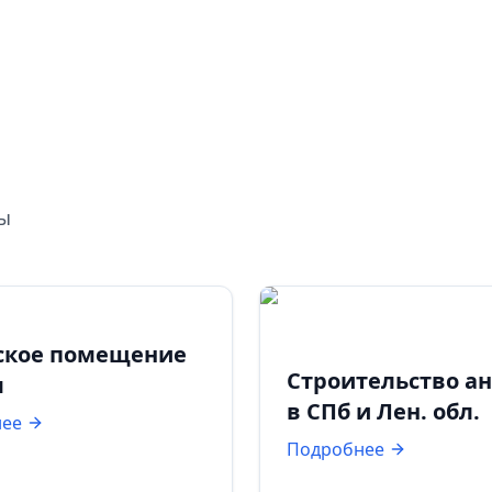
ты
ское помещение
Строительство а
м
в СПб и Лен. обл.
нее
Подробнее