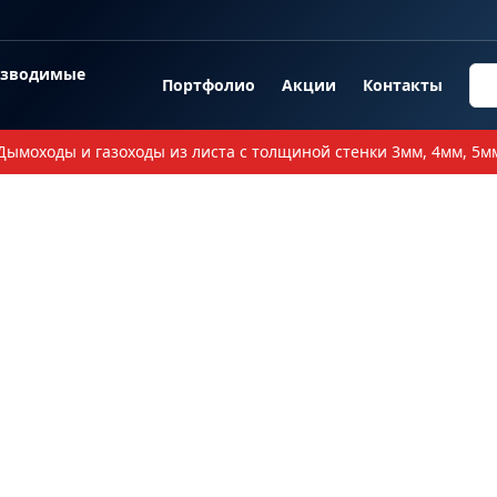
озводимые
Портфолио
Акции
Контакты
Дымоходы и газоходы из листа с толщиной стенки 3мм, 4мм, 5м