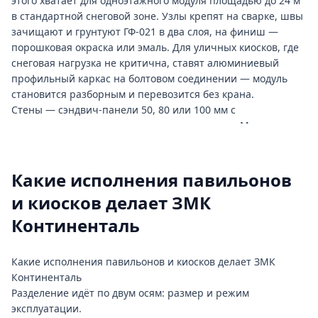
этого хватает для одноэтажного модуля площадью до 24 м²
в стандартной снеговой зоне. Узлы крепят на сварке, швы
зачищают и грунтуют ГФ-021 в два слоя, на финиш —
порошковая окраска или эмаль. Для уличных киосков, где
снеговая нагрузка не критична, ставят алюминиевый
профильный каркас на болтовом соединении — модуль
становится разборным и перевозится без крана.
Стены — сэндвич-панели 50, 80 или 100 мм с
наполнителем минвата или пенополистирол. Минвата
дороже, не горит и держит температуру в круглогодичном
режиме; пенополистирол легче и дешевле, его берут для
сезонных павильонов и киосков под зонтиками. Кровля
Какие исполнения павильонов
односкатная с уклоном 5–10° или двускатная — второй
и киосков делает ЗМК
вариант берёт большую снеговую нагрузку и реже копит
лёд у выхода. Витрину делают из алюминиевого холодного
Континенталь
или тёплого профиля; по уличной торговле обычно
хватает холодного — он дешевле и не требует
Какие исполнения павильонов и киосков делает ЗМК
двухкамерного стеклопакета. На полу — фанера ФСФ 18 мм
Континенталь
по лагам с подложкой, под кассовой зоной добавляют
Разделение идёт по двум осям: размер и режим
электрический тёплый пол.
эксплуатации.