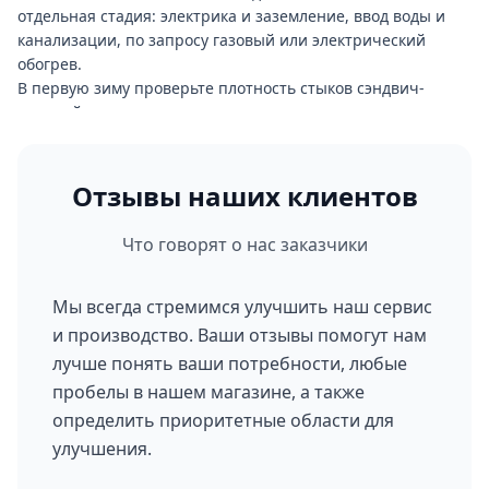
Типичная ошибка — экономия на витрине и фасаде в
отдельная стадия: электрика и заземление, ввод воды и
надежде «довести позже». Замена витражного блока на
канализации, по запросу газовый или электрический
смонтированном павильоне выходит дороже, чем закладка
обогрев.
нужного исполнения сразу. То же с электрическим вводом:
В первую зиму проверьте плотность стыков сэндвич-
добавить мощность после ввода объекта в эксплуатацию
панелей: на температурных перепадах герметик может
долго и дорого.
дать осадку, тогда его обновляют. Раз в год обслуживают
приточный фильтр и узел отопления, рольставни и
витражные двери — раз в полгода. Каркас под
Отзывы наших клиентов
порошковой окраской служит без коррозии 10–15 лет на
улице центральной полосы; на побережье или в
Что говорят о нас заказчики
промышленной зоне с агрессивной атмосферой ресурс
падает до 7–10 лет — там лучше брать оцинкованный
профиль с дополнительным покрытием.
Мы всегда стремимся улучшить наш сервис
Объект разбирают и переезжают на новое место за 2–4
и производство. Ваши отзывы помогут нам
дня. Заметная часть клиентов в Ленинградской области
лучше понять ваши потребности, любые
переставляет павильоны 2–3 раза за срок службы — на
пробелы в нашем магазине, а также
этом и стоит экономика быстровозводимого формата.
определить приоритетные области для
улучшения.