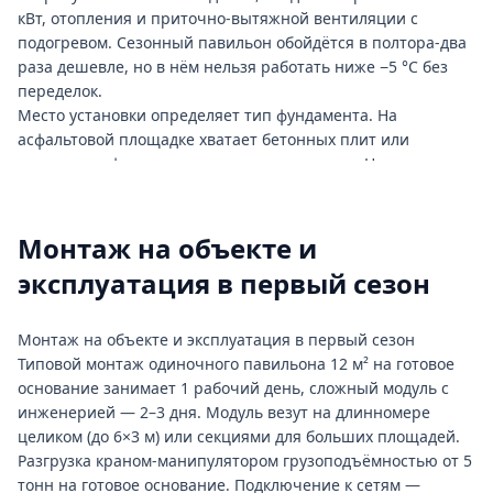
разводка.
кВт, отопления и приточно-вытяжной вентиляции с
За прошлый сезон в Ленинградской области собрали около
подогревом. Сезонный павильон обойдётся в полтора-два
40 подобных объектов в разных форматах — от
раза дешевле, но в нём нельзя работать ниже −5 °C без
одиночного киоска до торговой галереи на 12 модулей.
переделок.
Место установки определяет тип фундамента. На
асфальтовой площадке хватает бетонных плит или
ленточного фундамента мелкого заложения. На грунте
берут винтовые сваи — быстрее и работает зимой. Если
объект ставится в охранной зоне сетей или у трамвайных
путей, согласования запрашивают заранее: на
Монтаж на объекте и
оформление фундамента иногда уходит больше времени,
эксплуатация в первый сезон
чем на сам павильон.
Поток покупателей задаёт количество окон выдачи и
компоновку торгового зала. На точке с проходимостью
Монтаж на объекте и эксплуатация в первый сезон
свыше 200 человек в час одно окно выдачи не
Типовой монтаж одиночного павильона 12 м² на готовое
справляется — закладывайте второй кассовый узел и
основание занимает 1 рабочий день, сложный модуль с
расширенную витрину. Под общепит с готовкой на месте
инженерией — 2–3 дня. Модуль везут на длинномере
нужна вытяжка через крышу с зонтом и жироуловителем,
целиком (до 6×3 м) или секциями для больших площадей.
плюс водоснабжение и водоотведение — это меняет
Разгрузка краном-манипулятором грузоподъёмностью от 5
компоновку всего модуля.
тонн на готовое основание. Подключение к сетям —