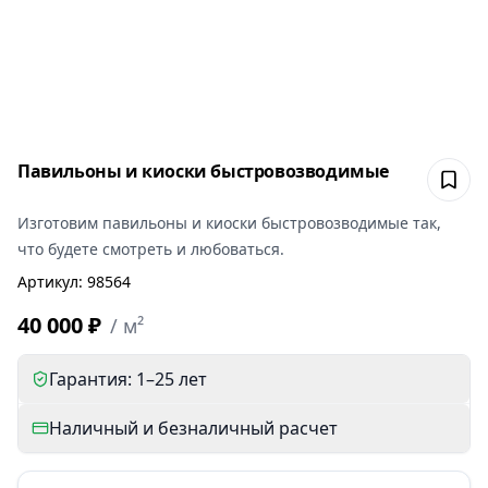
Павильоны и киоски быстровозводимые
Сох
Изготовим
павильоны и киоски быстровозводимые
так,
что будете смотреть и любоваться.
Артикул
:
98564
40 000 ₽
/
м²
Гарантия: 1–25 лет
Наличный и безналичный расчет