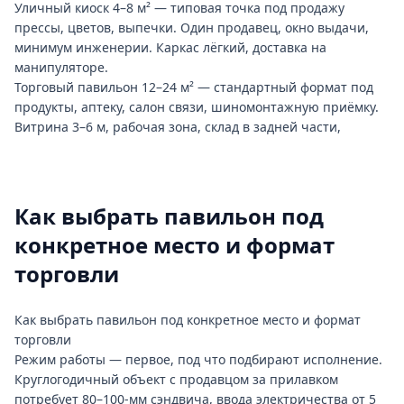
Уличный киоск 4–8 м² — типовая точка под продажу
прессы, цветов, выпечки. Один продавец, окно выдачи,
минимум инженерии. Каркас лёгкий, доставка на
манипуляторе.
Торговый павильон 12–24 м² — стандартный формат под
продукты, аптеку, салон связи, шиномонтажную приёмку.
Витрина 3–6 м, рабочая зона, склад в задней части,
отопление.
Модульное здание 30–60 м² — собирается из двух-трёх
секций. Под кофейню с посадкой, миниофис продаж
застройщика, медпункт. Перепланируется под нового
Как выбрать павильон под
арендатора без серьёзных переделок.
конкретное место и формат
Сезонный павильон без утепления — профлист по каркасу,
без тамбура и отопления. Берут под арбузные точки,
торговли
ёлочные базары, фестивальные площадки. Зимой объект
консервируют, весной раскрывают заново.
Как выбрать павильон под конкретное место и формат
Многосекционный торговый ряд — линия из 6–10 модулей
торговли
под общей кровлей. Себестоимость одного модуля в линии
Режим работы — первое, под что подбирают исполнение.
на 20–25% ниже, чем у отдельно стоящего киоска: один
Круглогодичный объект с продавцом за прилавком
фундамент, общий водосток, единая электрическая
потребует 80–100-мм сэндвича, ввода электричества от 5