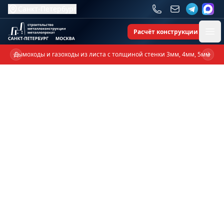
Санкт-Петербург
Расчёт конструкции
Ope
Дымоходы и газоходы из листа с толщиной стенки 3мм, 4мм, 5мм
Previous slide
Next 