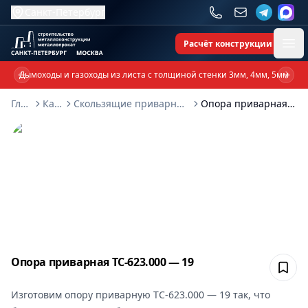
Санкт-Петербург
Расчёт конструкции
Ope
Дымоходы и газоходы из листа с толщиной стенки 3мм, 4мм, 5мм
Previous slide
Next 
Главная
Каталог
Скользящие приварные опоры ТС-623-000
Опора приварная ТС-623.000 — 19
Опора приварная ТС-623.000 — 19
Сох
Изготовим
опору приварную ТС-623.000 — 19
так, что