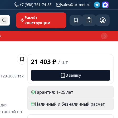
+7 (958) 761-74-85
sales@ur-met.ru
Расчёт
Сохранённое
Заявка
common.p
конструкции
м
Next sl
21 403 ₽
/
шт
Сохранить
В заявку
 129-2009
так,
Гарантия: 1–25 лет
Наличный и безналичный расчет
 для
ставкой по