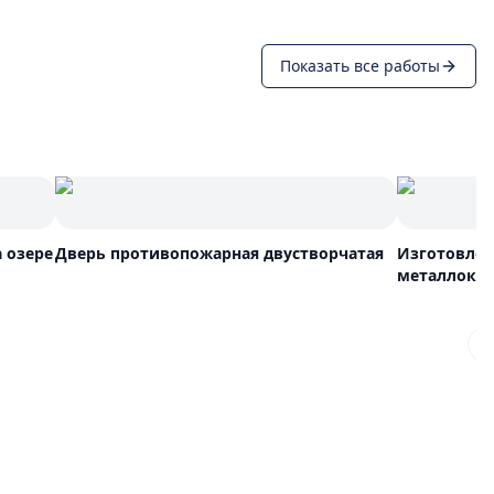
Показать все работы
 озере
Дверь противопожарная двустворчатая
Изготовлен
металлоко
N