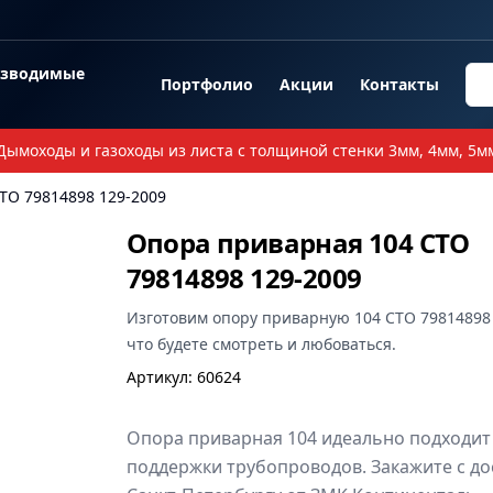
озводимые
Портфолио
Акции
Контакты
Дымоходы и газоходы из листа с толщиной стенки 3мм, 4мм, 5м
ТО 79814898 129-2009
Опора приварная 104 СТО
79814898 129-2009
Изготовим
опору приварную 104 СТО 79814898
что будете смотреть и любоваться.
Артикул
:
60624
Опора приварная 104 идеально подходит
поддержки трубопроводов. Закажите с до