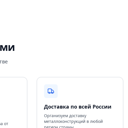
ами
тве
Доставка по всей России
Организуем доставку
металлоконструкций в любой
а от
регион страны