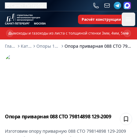
Санкт-Петербург
Расчёт конструкции
Ope
Дымоходы и газоходы из листа с толщиной стенки 3мм, 4мм, 5мм
Previous slide
Next 
Главная
Каталог
Опоры 129-2009
Опора приварная 088 СТО 79814898 129-2009
Опора приварная 088 СТО 79814898 129-2009
Сох
Изготовим
опору приварную 088 СТО 79814898 129-2009