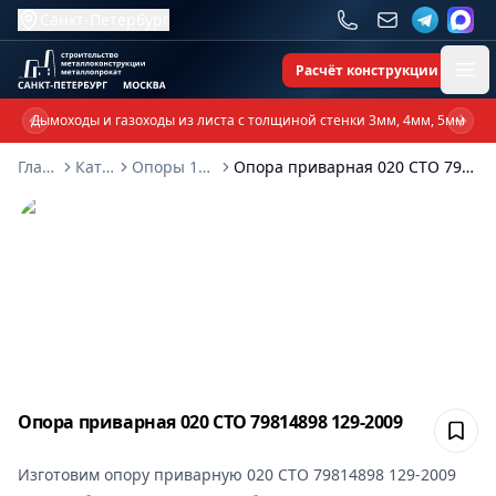
Санкт-Петербург
Расчёт конструкции
Ope
Дымоходы и газоходы из листа с толщиной стенки 3мм, 4мм, 5мм
Previous slide
Next 
Главная
Каталог
Опоры 129-2009
Опора приварная 020 СТО 79814898 129-2009
Опора приварная 020 СТО 79814898 129-2009
Сох
Изготовим
опору приварную 020 СТО 79814898 129-2009