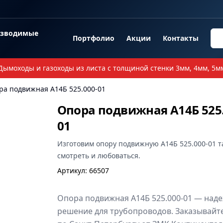
озводимые
Портфолио
Акции
Контакты
Дымоходы и газоходы из листа с толщиной стенки 3мм, 4мм, 5м
ра подвижная А14Б 525.000-01
Опора подвижная А14Б 525.
01
Изготовим
опору подвижную А14Б 525.000-01
т
смотреть и любоваться.
Артикул
:
66507
Опора подвижная А14Б 525.000-01 — над
решение для трубопроводов. Заказывайте