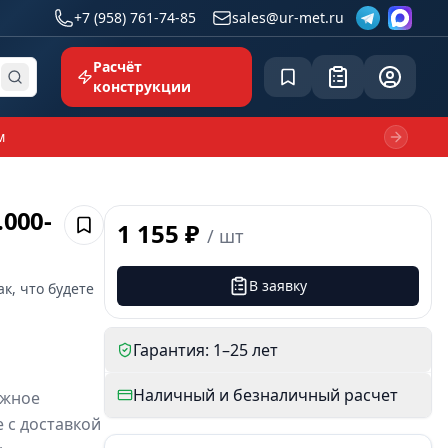
+7 (958) 761-74-85
sales@ur-met.ru
Расчёт
Сохранённое
Заявка
common.p
конструкции
м
Next sl
000-
1 155 ₽
/
шт
Сохранить
В заявку
ак, что будете
Гарантия: 1–25 лет
Наличный и безналичный расчет
ежное
 с доставкой