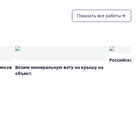
Показать все работы
Российская
ямков
Возим минеральную вату на крышу на
объект.
N