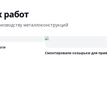
 работ
оизводству металлоконструкций
оги
Смонтировали козырьки для при