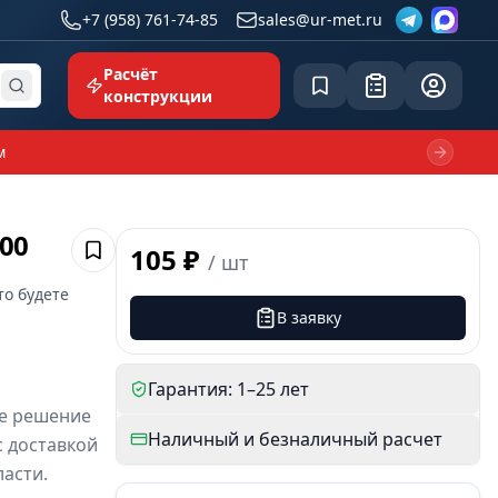
+7 (958) 761-74-85
sales@ur-met.ru
Расчёт
Сохранённое
Заявка
common.p
конструкции
м
Next sl
.00
105 ₽
/
шт
Сохранить
то будете
В заявку
Гарантия: 1–25 лет
ое решение
Наличный и безналичный расчет
с доставкой
асти.