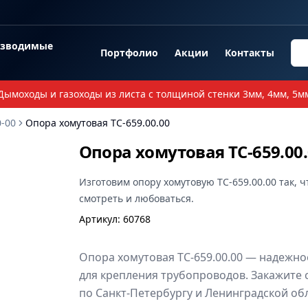
озводимые
Портфолио
Акции
Контакты
Дымоходы и газоходы из листа с толщиной стенки 3мм, 4мм, 5м
-00
Опора хомутовая ТС-659.00.00
Опора хомутовая ТС-659.00
Изготовим
опору хомутовую ТС-659.00.00
так, ч
смотреть и любоваться.
Артикул
:
60768
Опора хомутовая ТС-659.00.00 — надежн
для крепления трубопроводов. Закажите 
по Санкт-Петербургу и Ленинградской обл