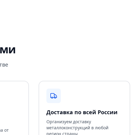
ами
тве
Доставка по всей России
Организуем доставку
металлоконструкций в любой
а от
регион страны