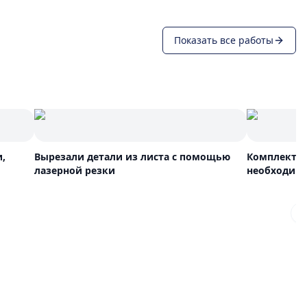
Показать все работы
,
Вырезали детали из листа с помощью
Комплектуе
лазерной резки
необходим
N