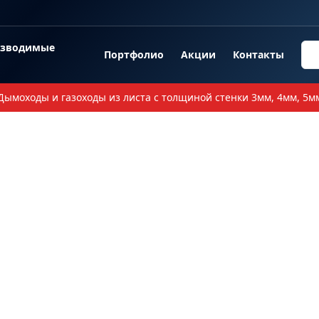
озводимые
Портфолио
Акции
Контакты
Дымоходы и газоходы из листа с толщиной стенки 3мм, 4мм, 5м