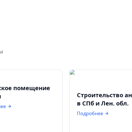
ты
ское помещение
Строительство а
м
в СПб и Лен. обл.
нее
Подробнее