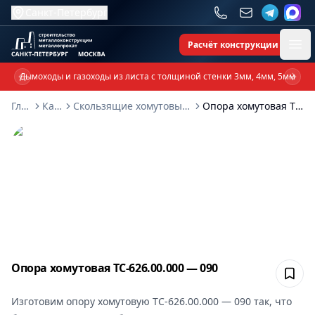
Санкт-Петербург
Расчёт конструкции
Ope
Дымоходы и газоходы из листа с толщиной стенки 3мм, 4мм, 5мм
Previous slide
Next 
Главная
Каталог
Скользящие хомутовые опоры ТС-626-00-000
Опора хомутовая ТС-626.00.000 — 090
Опора хомутовая ТС-626.00.000 — 090
Сох
Изготовим
опору хомутовую ТС-626.00.000 — 090
так, что