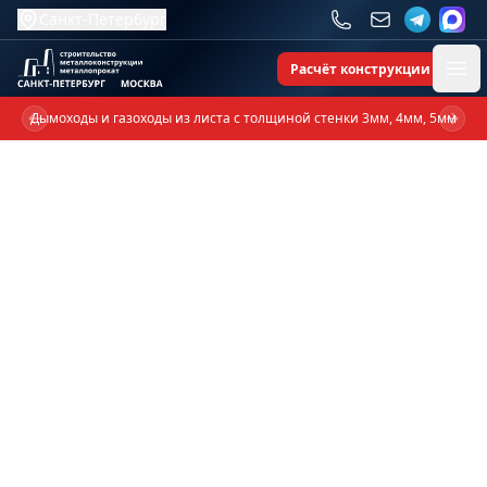
Санкт-Петербург
Расчёт конструкции
Ope
Дымоходы и газоходы из листа с толщиной стенки 3мм, 4мм, 5мм
Previous slide
Next 