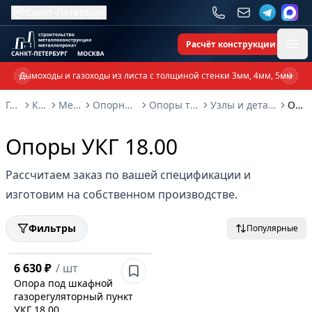
Санкт-Петербург
Расчёт конструкции
Ope
Дымоходы и газоходы из листа с толщиной стенки 3мм, 4мм, 5мм
Previous slide
Next 
Главная
Каталог
Металлоконструкции
Опорные металлоконструкции и изделия
Опоры трубопроводов и металлоконструкции
Узлы и детали крепления газопроводов серия 5.905 - 18-05
Опоры УКГ 18.00
Опоры УКГ 18.00
Рассчитаем заказ по вашей спецификации и
изготовим на собственном производстве.
Фильтры
Популярные
6 630 ₽
/
шт
Опора под шкафной
газорегуляторный пункт
УКГ 18.00