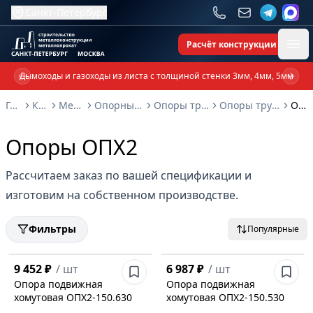
Санкт-Петербург
Расчёт конструкции
Ope
Дымоходы и газоходы из листа с толщиной стенки 3мм, 4мм, 5мм
Previous slide
Next 
Главная
Каталог
Металлоконструкции
Опорные металлоконструкции и изделия
Опоры трубопроводов и металлоконструкции
Опоры трубопроводов ГОСТ 14911-82 ОСТ 36-94-83
Опоры ОПХ2
Опоры ОПХ2
Рассчитаем заказ по вашей спецификации и
изготовим на собственном производстве.
Фильтры
Популярные
9 452 ₽
/
шт
6 987 ₽
/
шт
Опора подвижная
Опора подвижная
хомутовая ОПХ2-150.630
хомутовая ОПХ2-150.530