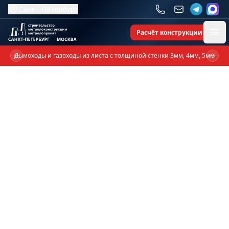
Санкт-Петербург
Расчёт конструкции
Ope
Дымоходы и газоходы из листа с толщиной стенки 3мм, 4мм, 5мм
Previous slide
Next 