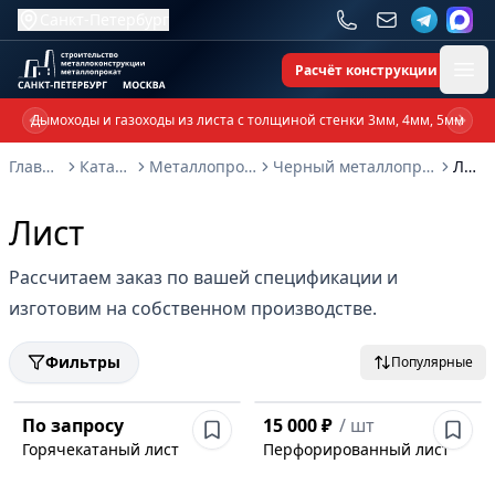
Санкт-Петербург
Расчёт конструкции
Ope
Дымоходы и газоходы из листа с толщиной стенки 3мм, 4мм, 5мм
Previous slide
Next 
Главная
Каталог
Металлопрокат
Черный металлопрокат
Лист
Лист
Рассчитаем заказ по вашей спецификации и
изготовим на собственном производстве.
Фильтры
Популярные
По запросу
15 000 ₽
/
шт
Горячекатаный лист
Перфорированный лист