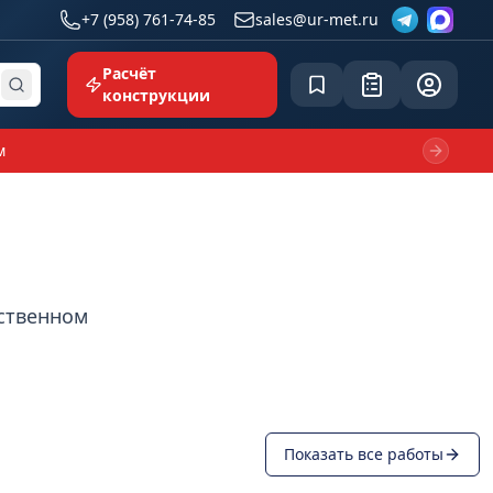
+7 (958) 761-74-85
sales@ur-met.ru
Расчёт
Сохранённое
Заявка
common.p
конструкции
м
Next sl
бственном
Показать все работы