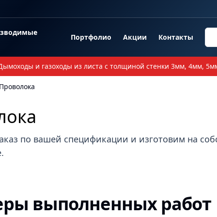
озводимые
Портфолио
Акции
Контакты
Дымоходы и газоходы из листа с толщиной стенки 3мм, 4мм, 5м
Проволока
лока
аказ по вашей спецификации и изготовим на со
.
ры выполненных работ