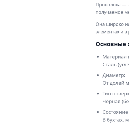
Проволока — э
получаемое ме
Она широко ис
элементах и в
Основные 
Материал 
Сталь (угл
Диаметр:
От долей м
Тип поверх
Чёрная (б
Состояние
В бухтах, 