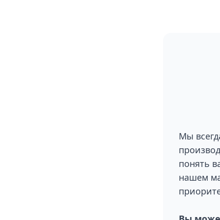
Мы всегд
производ
понять в
нашем ма
приорите
Вы может