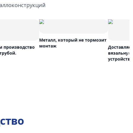
таллоконструкций
Металл, который не тормозит
монтаж
м производство
Доставляе
трубой.
вязальную
устройства
ство