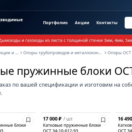
озводимые
Портфолио
Акции
Контакты
Дымоходы и газоходы из листа с толщиной стенки 3мм, 4мм, 5м
Опорные металлоконструкции и изделия
Опоры трубопроводов и металлоконструкции
ые пружинные блоки ОСТ
аказ по вашей спецификации и изготовим на со
.
17 000 ₽
/
шт
16 490
инные блоки
Катковые пружинные блоки
Катко
93
ОСТ 34-10-612-93
ОСТ 34