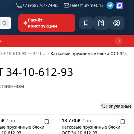
+7 (958) 761-74-85
sales@ur-met.ru
Расчёт
Сохранённое
Заявка
common.p
конструкции
м
Next sl
Опоры ОСТ 34-10-610-93 — 34-10-745-93
Катковые пружинные блоки ОСТ 34-10-612-93
 34-10-612-93
бственном
Популярные
 ₽
/
шт
13 770 ₽
/
шт
вые пружинные блоки
Катковые пружинные блоки
-10-612-93
ОСТ 34-10-612-93