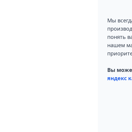
Мы всегд
производ
понять в
нашем ма
приорите
Вы может
яндекс к