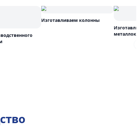
Изготавливаем колонны
Изготавли
металлоко
зводственного
м
ство