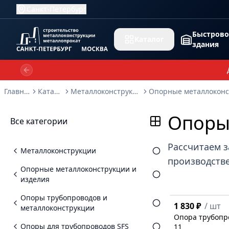
Санкт-Петербург
Быстров
Каталог
здания
Previous slide
Главная
Каталог
Металлоконструкции
Опоры 
Все категории
Рассчитаем з
Металлоконструкции
производстве
Опорные металлоконструкции и
изделия
Опоры трубопроводов и
1 830 ₽
/
шт
металлоконструкции
Опора трубопро
Опоры для трубопроводов SFS
11