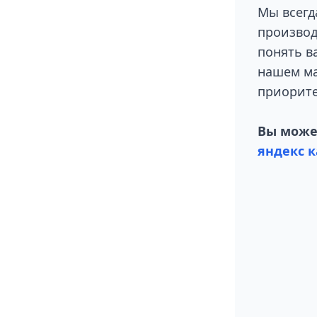
Мы всегд
производ
понять в
нашем ма
приорите
Вы может
яндекс к