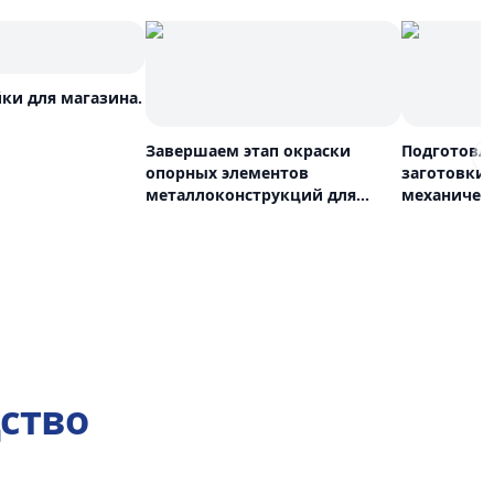
ки для магазина.
Завершаем этап окраски
Подготовл
опорных элементов
заготовки
металлоконструкций для
механичес
защиты от коррозии.
ство