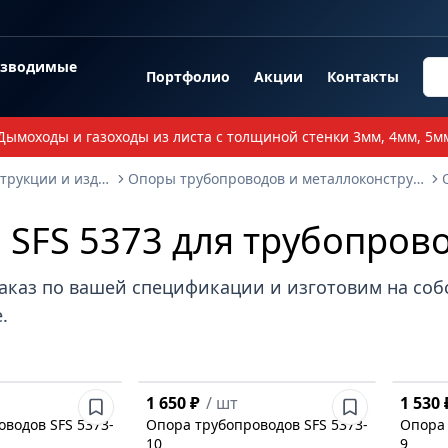
озводимые
Портфолио
Акции
Контакты
Дымоходы и газоходы из листа с толщиной стенки 3мм, 4мм, 5м
Опорные металлоконструкции и изделия
Опоры трубопроводов и металлоконструкции
SFS 5373 для трубопров
аказ по вашей спецификации и изготовим на со
.
1 650 ₽
/
шт
1 530 
водов SFS 5373-
Опора трубопроводов SFS 5373-
Опора 
10
9