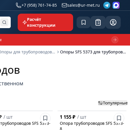
+7 (958) 761-74-85
sales@ur-met.ru
Расчёт
Сохранённое
Заявка
common.p
конструкции
м
Next sl
Опоры для трубопроводов SFS
Опоры SFS 5373 для трубопроводов
одов
бственном
Популярные
₽
/
шт
1 155 ₽
/
шт
трубопроводов SFS 5373-
Опора трубопроводов SFS 5373-
8