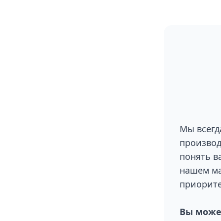
Мы всегд
производ
понять в
нашем ма
приорите
Вы может