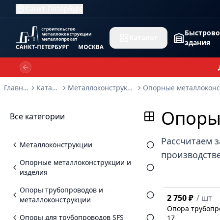
Санкт-Петербург
Быстров
Каталог
здания
Previous slide
Главная
Каталог
Металлоконструкции
Опоры 
Все категории
Рассчитаем з
Металлоконструкции
производстве
Опорные металлоконструкции и
изделия
Опоры трубопроводов и
2 750 ₽
/
шт
металлоконструкции
Опора трубопро
Опоры для трубопроводов SFS
17