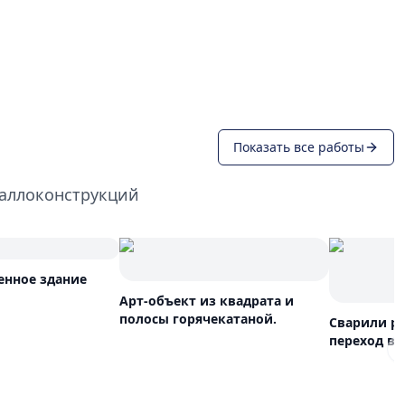
Показать все работы
таллоконструкций
енное здание
Арт-объект из квадрата и
полосы горячекатаной.
Сварили р
переход вд