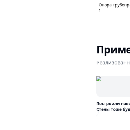
Опора трубопро
1
Приме
Реализованн
Построили нав
Стены тоже буд
Previous slide