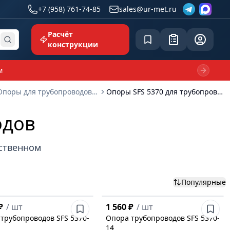
+7 (958) 761-74-85
sales@ur-met.ru
Расчёт
Сохранённое
Заявка
common.p
конструкции
м
Next sl
Опоры для трубопроводов SFS
Опоры SFS 5370 для трубопроводов
одов
бственном
Популярные
₽
/
шт
1 560 ₽
/
шт
трубопроводов SFS 5370-
Опора трубопроводов SFS 5370-
14