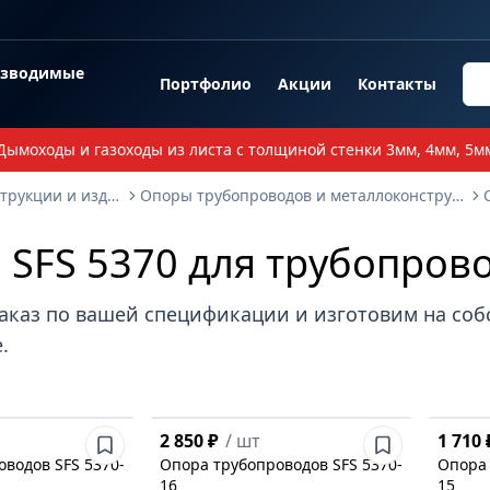
озводимые
Портфолио
Акции
Контакты
Дымоходы и газоходы из листа с толщиной стенки 3мм, 4мм, 5м
Опорные металлоконструкции и изделия
Опоры трубопроводов и металлоконструкции
SFS 5370 для трубопров
аказ по вашей спецификации и изготовим на со
.
2 850 ₽
/
шт
1 710 
водов SFS 5370-
Опора трубопроводов SFS 5370-
Опора 
16
15