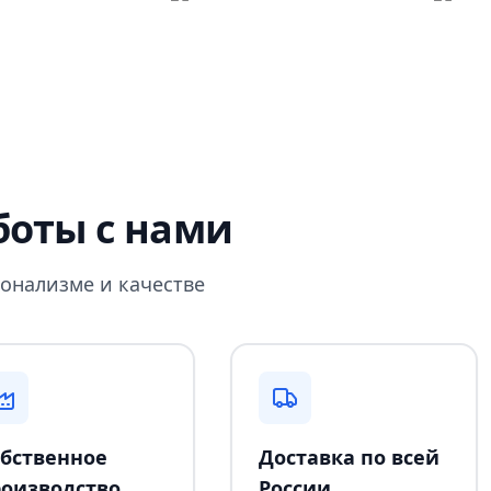
оты с нами
онализме и качестве
бственное
Доставка по всей
оизводство
России