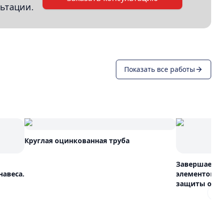
ьтации.
Показать все работы
Круглая оцинкованная труба
Завершаем 
навеса.
элементов 
защиты от 
N