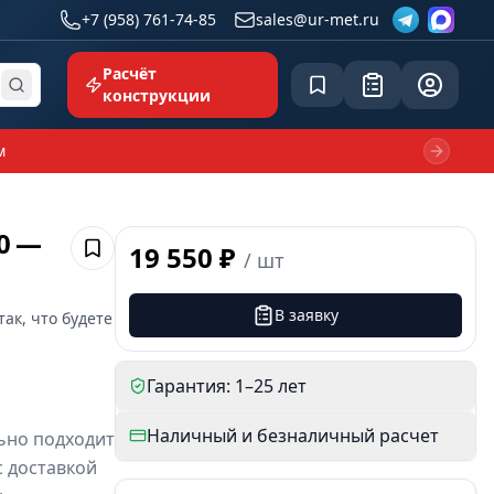
+7 (958) 761-74-85
sales@ur-met.ru
Расчёт
Сохранённое
Заявка
common.p
конструкции
м
Next sl
0 —
19 550 ₽
/
шт
Сохранить
В заявку
так, что будете
Гарантия: 1–25 лет
Наличный и безналичный расчет
ьно подходит
с доставкой