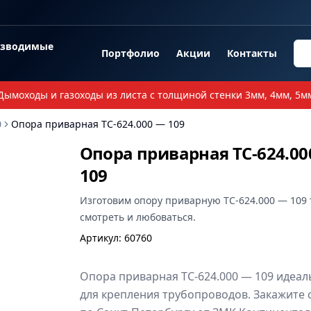
озводимые
Портфолио
Акции
Контакты
Дымоходы и газоходы из листа с толщиной стенки 3мм, 4мм, 5м
0
Опора приварная ТС-624.000 — 109
Опора приварная ТС-624.00
109
Изготовим
опору приварную ТС-624.000 — 109
смотреть и любоваться.
Артикул
:
60760
Опора приварная ТС-624.000 — 109 идеал
для крепления трубопроводов. Закажите 