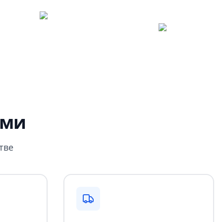
ами
тве